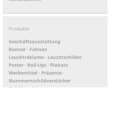
Produkte
Geschäftsausstattung
Banner · Fahnen
Leuchtreklame · Leuchtschilder
Poster · Roll-Ups · Plakate
Werbemittel · Präsente ·
Nummernschildverstärker
PoS-Material
Aufkleber
XXL Druck · Großbanner
Messebau
KFZ-Beschriftungen