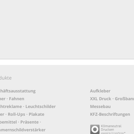
dukte
häftsausstattung
Aufkleber
er · Fahnen
XXL Druck · Großban
htreklame · Leuchtschilder
Messebau
er · Roll-Ups · Plakate
KFZ-Beschriftungen
emittel · Präsente ·
mernschildverstärker