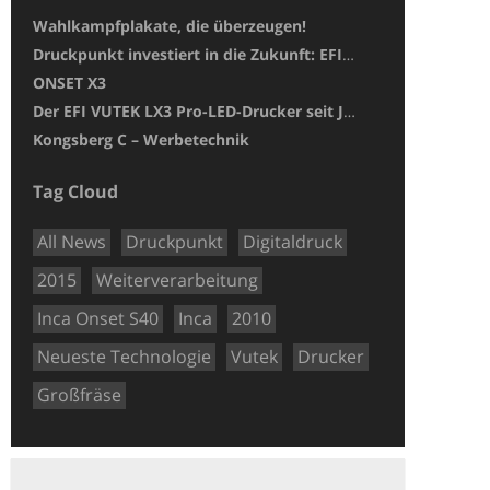
Wahlkampfplakate, die überzeugen!
Druckpunkt investiert in die Zukunft: EFI Nozomi 14000 SD erweitert unser Leistungsspektrum
ONSET X3
Der EFI VUTEK LX3 Pro-LED-Drucker seit Januar 2018 bei uns im Einsatz!
Kongsberg C – Werbetechnik
Tag Cloud
All News
Druckpunkt
Digitaldruck
2015
Weiterverarbeitung
Inca Onset S40
Inca
2010
Neueste Technologie
Vutek
Drucker
Großfräse