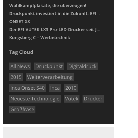
Wahlkampfplakate, die überzeugen!
Druckpunkt investiert in die Zukunft: EFI Nozomi 14000 SD erweitert unser Leistungsspektrum
ONSET X3
Der EFI VUTEK LX3 Pro-LED-Drucker seit Januar 2018 bei uns im Einsatz!
Kongsberg C – Werbetechnik
Tag Cloud
All News
Druckpunkt
Digitaldruck
2015
Weiterverarbeitung
Inca Onset S40
Inca
2010
Neueste Technologie
Vutek
Drucker
Großfräse