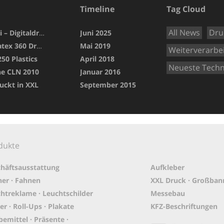
Timeline
Tag Cloud
All News
Dru
Inca Onset R50i – Digitaldruck
Juni 2025
Der neue HP Latex 360 Drucker
Mai 2019
Weiterverarbe
0 Plastics
April 2018
Neueste Techn
e CLN 2010
Januar 2016
uckt in XXL
September 2015
dukte
häftsausstattung
Aufkleber
er · Fahnen
XXL Druck · Großban
htreklame · Leuchtschilder
Messebau
er · Roll-Ups · Plakate
KFZ-Beschriftungen
emittel · Präsente ·