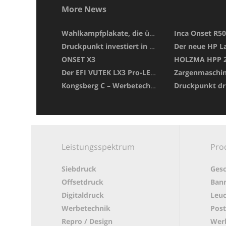
More News
Wahlkampfplakate, die überzeugen!
Druckpunkt investiert in die Zukunft: EFI Nozomi 14000 SD erweitert unser Leistungsspektrum
ONSET X3
HOLZMA HPP 25
Der EFI VUTEK LX3 Pro-LED-Drucker seit Januar 2018 bei uns im Einsatz!
Zargenmaschin
Kongsberg C – Werbetechnik
Druckpunkt dr
Leistungsspektrum
Pro
Siebdruck
Gesc
Offsetdruck
Bann
Digitaldruck
Leuc
Werbetechnik
Post
Repro / Design
Werb