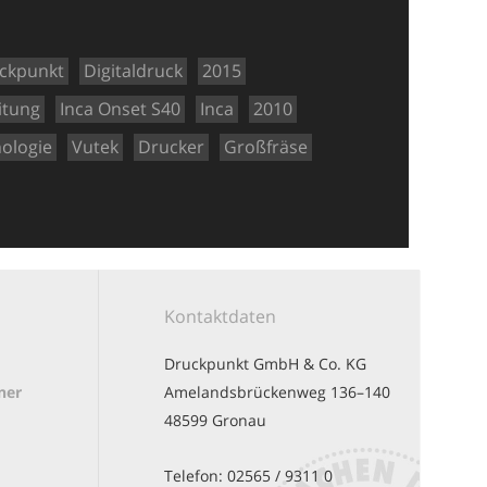
ckpunkt
Digitaldruck
2015
itung
Inca Onset S40
Inca
2010
ologie
Vutek
Drucker
Großfräse
Kontaktdaten
Druckpunkt GmbH & Co. KG
ner
Amelandsbrückenweg 136–140
48599 Gronau
Telefon:
02565 / 9311 0