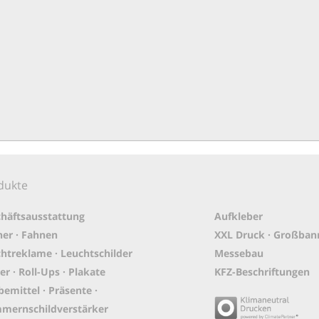
dukte
häftsausstattung
Aufkleber
er · Fahnen
XXL Druck · Großban
htreklame · Leuchtschilder
Messebau
er · Roll-Ups · Plakate
KFZ-Beschriftungen
emittel · Präsente ·
mernschildverstärker