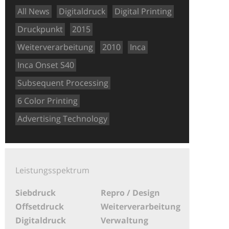
All News
Digitaldruck
Digital Printing
Druckpunkt
2015
Weiterverarbeitung
2010
Inca
Inca Onset S40
Subsequent Processing
6 Color Printing
Advertising Technology
Leistungsspektrum
Siebdruck
Repro / Design
Offsetdruck
Weiterverarbeitung
Digitaldruck
Verwaltung