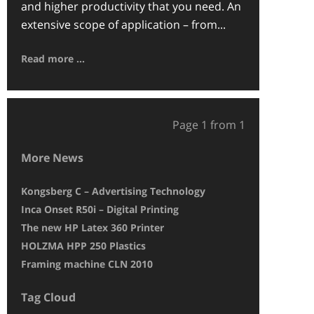
and higher productivity that you need. An
extensive scope of application – from...
Read more ...
Page 1 from 1
More News
Kongsberg C – Advertising Technology
Druckpunkt pri
Inca Onset R50i – Digital Printing
The Inca Onset S
The new HP Latex 360 Printer
EFI Vutek GS 325
HOLZMA HPP 250 Plastics
BG-CAM Pro – M
Framing machine CLN 2010
HP25500 Latex –
Tag Cloud