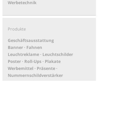
Werbetechnik
Produkte
Geschäftsausstattung
Banner · Fahnen
Leuchtreklame · Leuchtschilder
Poster · Roll-Ups · Plakate
Werbemittel · Präsente ·
Nummernschildverstärker
PoS-Material
Aufkleber
XXL Druck · Großbanner
Messebau
KFZ-Beschriftungen