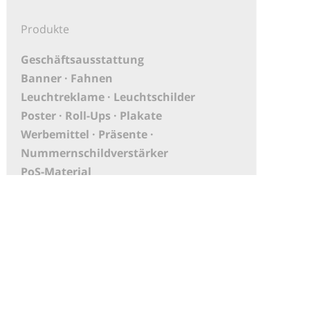
Produkte
Geschäftsausstattung
Banner · Fahnen
Leuchtreklame · Leuchtschilder
Poster · Roll-Ups · Plakate
Werbemittel · Präsente ·
Nummernschildverstärker
PoS-Material
Aufkleber
XXL Druck · Großbanner
Messebau
KFZ-Beschriftungen