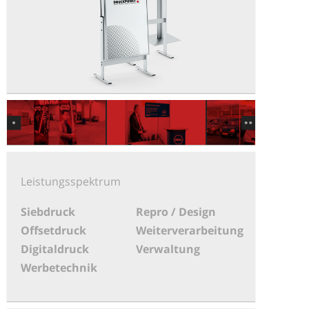
Previous
Next
Leistungsspektrum
Siebdruck
Repro / Design
Offsetdruck
Weiterverarbeitung
Digitaldruck
Verwaltung
Werbetechnik