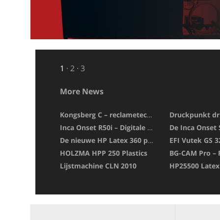
1
2
3
More News
Kongsberg C – reclametechniek
Druckpunkt dr
Inca Onset R50i – Digitale druk
De nieuwe HP Latex 360 printer
HOLZMA HPP 250 Plastics
Lijstmachine CLN 2010