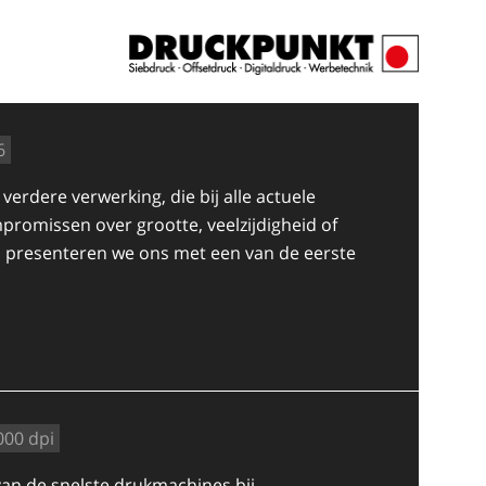
6
 verdere verwerking, die bij alle actuele
romissen over grootte, veelzijdigheid of
ks presenteren we ons met een van de eerste
000 dpi
van de snelste drukmachines bij