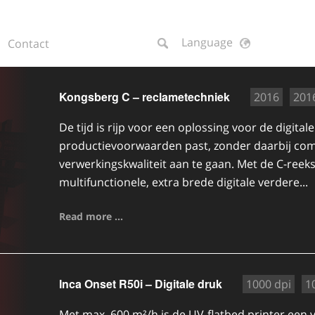
Language
Contact
Kongsberg C – reclametechniek
2016
201
De tijd is rijp voor een oplossing voor de digitale
productievoorwaarden past, zonder daarbij comp
verwerkingskwaliteit aan te gaan. Met de C-ree
multifunctionele, extra brede digitale verdere...
Read more ...
Inca Onset R50i – Digitale druk
1000 dpi
1
Met max. 600 m²/h is de UV-flatbed printer een 