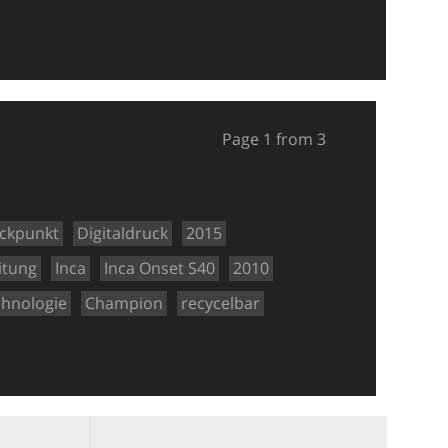
Page 1 from 3
ckpunkt
Digitaldruck
2015
itung
Inca
Inca Onset S40
2010
chnologie
Champion
recycelbar