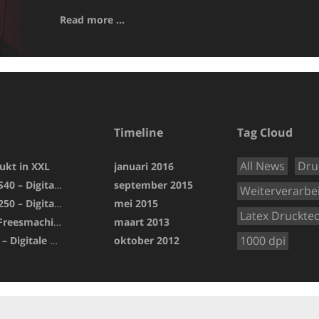
Read more ...
Timeline
Tag Cloud
All News
Dru
ukt in XXL
januari 2016
De Inca Onset S40 – Digitale druk
september 2015
Weiterverarbe
EFI Vutek GS 3250 – Digitale druk
mei 2015
Latex Druckte
BG-CAM Pro – Freesmachine
maart 2013
1000 dpi
HP25500 Latex – Digitale druk
oktober 2012