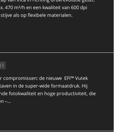
. 470 m²/h en een kwaliteit van 600 dpi
ijve als op flexibele materialen.
11
der compromissen: de nieuwe EFI™ Vutek
taven in de super-wide formaatdruk. Hij
e fotokwaliteit en hoge productiviteit, die
 –...