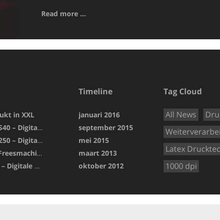
Read more ...
Timeline
Tag Cloud
All News
Dru
ukt in XXL
januari 2016
De Inca Onset S40 – Digitale druk
september 2015
Weiterverarbe
EFI Vutek GS 3250 – Digitale druk
mei 2015
Latex Druckte
BG-CAM Pro – Freesmachine
maart 2013
1000 dpi
HP25500 Latex – Digitale druk
oktober 2012