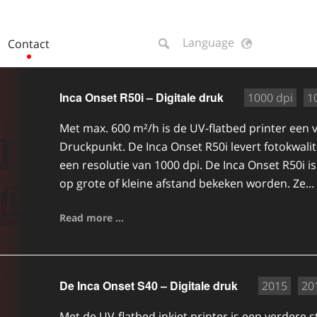
Language
Contact
Inca Onset R50i – Digitale druk
1000 dpi
1
Met max. 600 m²/h is de UV-flatbed printer een 
Druckpunkt. De Inca Onset R50i levert fotokwalite
een resolutie van 1000 dpi. De Inca Onset R50i i
op grote of kleine afstand bekeken worden. Ze...
Read more ...
De Inca Onset S40 – Digitale druk
2015
20
Met de UV-flatbed inkjet printer is een verdere s