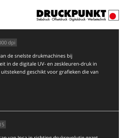
000 dpi
van de snelste drukmachines bij
it in de digitale UV- en zeskleuren-druk in
s uitstekend geschikt voor grafieken die van
15
tap van Inca in richting drukrevolutie gezet.