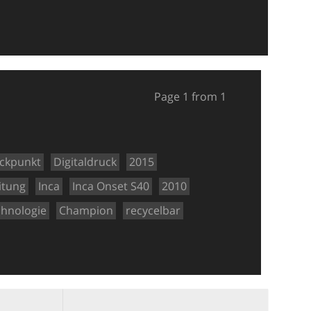
Page 1 from 1
ckpunkt
Digitaldruck
2015
itung
Inca
Inca Onset S40
2010
chnologie
Champion
recycelbar