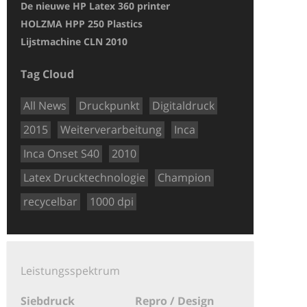
De nieuwe HP Latex 360 printer
EFI Vutek GS 32
HOLZMA HPP 250 Plastics
BG-CAM Pro – 
Lijstmachine CLN 2010
HP25500 Latex –
Tag Cloud
All News
Druckpunkt
Digitaldruck
2015
Weiterverarbeitung
Inca
Inca Onset S40
2010
Latex Drucktechnologie
Champion
recycelbar
1000 dpi
Leistungsspektrum
Siebdruck
Repro / Design