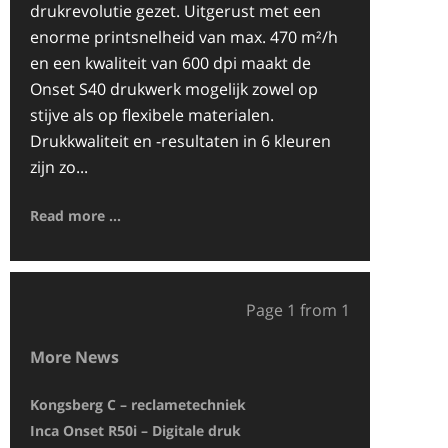
drukrevolutie gezet. Uitgerust met een
enorme printsnelheid van max. 470 m²/h
en een kwaliteit van 600 dpi maakt de
Onset S40 drukwerk mogelijk zowel op
stijve als op flexibele materialen.
Drukkwaliteit en -resultaten in 6 kleuren
zijn zo...
Read more ...
Page 1 from 1
More News
Kongsberg C – reclametechniek
Druckpunkt dru
Inca Onset R50i – Digitale druk
De Inca Onset S