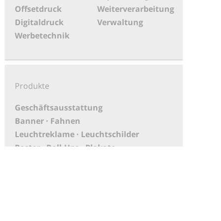
Offsetdruck
Weiterverarbeitung
Digitaldruck
Verwaltung
Werbetechnik
Produkte
Geschäftsausstattung
Banner · Fahnen
Leuchtreklame · Leuchtschilder
Poster · Roll-Ups · Plakate
Werbemittel · Präsente ·
Nummernschildverstärker
PoS-Material
Aufkleber
XXL Druck · Großbanner